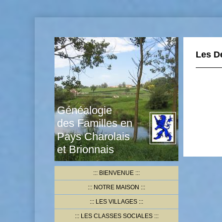
Les D
Généalogie
des Familles en
Pays Charolais
et Brionnais
BIENVENUE
NOTRE MAISON
LES VILLAGES
LES CLASSES SOCIALES