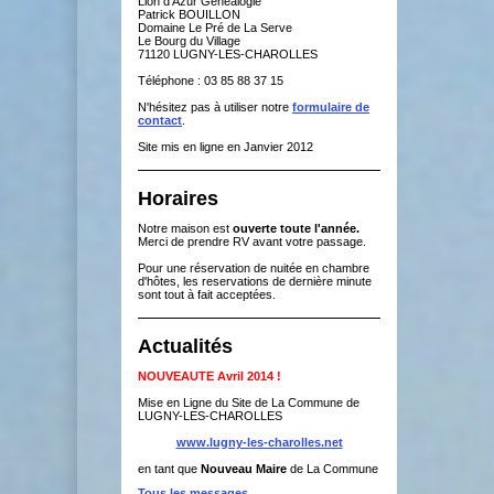
Lion d'Azur Généalogie
Patrick BOUILLON
Domaine Le Pré de La Serve
Le Bourg du Village
71120 LUGNY-LES-CHAROLLES
Téléphone : 03 85 88 37 15
N'hésitez pas à utiliser notre
formulaire de
contact
.
Site mis en ligne en Janvier 2012
Horaires
Notre maison est
ouverte toute l'année.
Merci de prendre RV avant votre passage.
Pour une réservation de nuitée en chambre
d'hôtes, les reservations de dernière minute
sont tout à fait acceptées.
Actualités
NOUVEAUTE Avril 2014 !
Mise en Ligne du Site de La Commune de
LUGNY-LES-CHAROLLES
www.lugny-les-charolles.net
en tant que
Nouveau Maire
de La Commune
Tous les messages