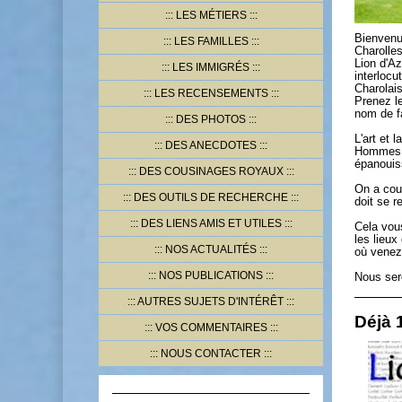
LES MÉTIERS
Bienvenu
LES FAMILLES
Charolle
Lion d'A
LES IMMIGRÉS
interloc
Charolais
LES RECENSEMENTS
Prenez l
nom de f
DES PHOTOS
L'art et 
DES ANECDOTES
Hommes pa
épanouiss
DES COUSINAGES ROYAUX
On a cout
DES OUTILS DE RECHERCHE
doit se re
DES LIENS AMIS ET UTILES
Cela vous
les lieux
NOS ACTUALITÉS
où venez
NOS PUBLICATIONS
Nous ser
AUTRES SUJETS D'INTÉRÊT
Déjà 1
VOS COMMENTAIRES
NOUS CONTACTER