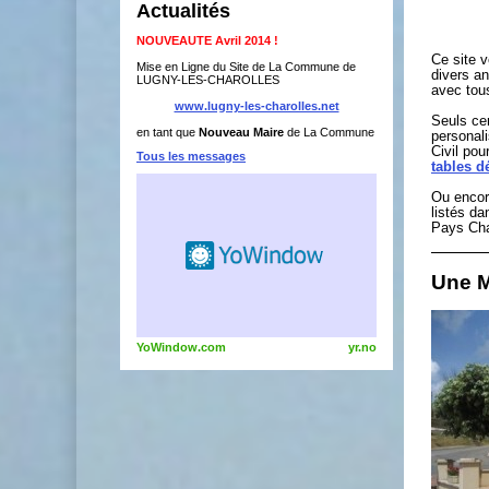
Actualités
NOUVEAUTE Avril 2014 !
Ce site v
Mise en Ligne du Site de La Commune de
divers an
LUGNY-LES-CHAROLLES
avec tou
www.lugny-les-charolles.net
Seuls ce
en tant que
Nouveau Maire
de La Commune
personal
Civil pou
Tous les messages
tables d
Ou encor
listés da
Pays Cha
Une M
YoWindow.com
yr.no