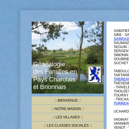
SABATIER
SIRE - S
SARRAZ
SAUMAIZE
SEGUIN -
SERGENT 
SIMONIN 
SOUBRIE
Généalogie
SUCHET 
des Familles en
TABOULOT
TARTARIN
Pays Charolais
THEREA
THEVENEA
et Brionnais
- THIVE
THOUZET 
TOURNY 
- TRICHA
BIENVENUE
TURREA
NOTRE MAISON
UCHARD 
LES VILLAGES
VAGINAY 
VANNIER 
LES CLASSES SOCIALES
VENOT -