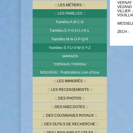
VERNAY -
LES MÉTIERS
VEZAND -
VILLIER 
LES FAMILLES
VOUILLA
Familles A-B-C-D
WESSELE
Familles E-F-G-H-I-J-K-L
ZECH -
Familles M-N-O-P-Q-R
Familles S-T-U-V-W-X-Y-Z
SARRAZIN
THERIAUD-THEREAU
NOUVEAU : Publications Lion d'Azur
LES IMMIGRÉS
LES RECENSEMENTS
DES PHOTOS
DES ANECDOTES
DES COUSINAGES ROYAUX
DES OUTILS DE RECHERCHE
DES LIENS AMIS ET UTILES