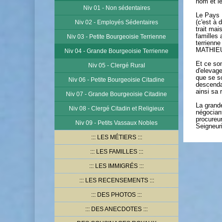
nom et le
Niv 01 - Non sédentaires
Le Pays B
Niv 02 - Employés Sédentaires
(c'est à 
trait ma
familles 
Niv 03 - Petite Bourgeoisie Terrienne
terrienne
MATHIEU
Niv 04 - Grande Bourgeoisie Terrienne
Et ce son
Niv 05 - Clergé Rural
d'elevage
que se so
Niv 06 - Petite Bourgeoisie Citadine
descenda
ainsi sa 
Niv 07 - Grande Bourgeoisie Citadine
La grande
Niv 08 - Clergé Citadin et Religieux
négociant
procureur
Niv 09 - Petits Vassaux Nobles
Seigneur
LES MÉTIERS
LES FAMILLES
LES IMMIGRÉS
LES RECENSEMENTS
DES PHOTOS
DES ANECDOTES