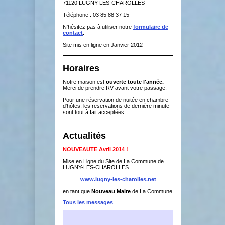
71120 LUGNY-LES-CHAROLLES
Téléphone : 03 85 88 37 15
N'hésitez pas à utiliser notre
formulaire de
contact
.
Site mis en ligne en Janvier 2012
Horaires
Notre maison est
ouverte toute l'année.
Merci de prendre RV avant votre passage.
Pour une réservation de nuitée en chambre
d'hôtes, les reservations de dernière minute
sont tout à fait acceptées.
Actualités
NOUVEAUTE Avril 2014 !
Mise en Ligne du Site de La Commune de
LUGNY-LES-CHAROLLES
www.lugny-les-charolles.net
en tant que
Nouveau Maire
de La Commune
Tous les messages