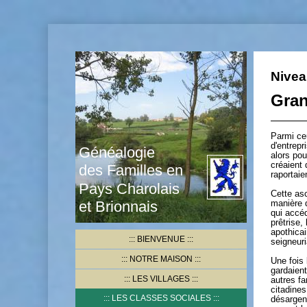
Nivea
Gran
Parmi ce
d'entrepr
Généalogie
alors pou
créaient 
des Familles en
raportaie
Pays Charolais
Cette asc
et Brionnais
manière 
qui accé
prêtrise,
apothica
BIENVENUE
seigneur
NOTRE MAISON
Une fois 
gardaient
LES VILLAGES
autres f
citadines
LES CLASSES SOCIALES
désargen