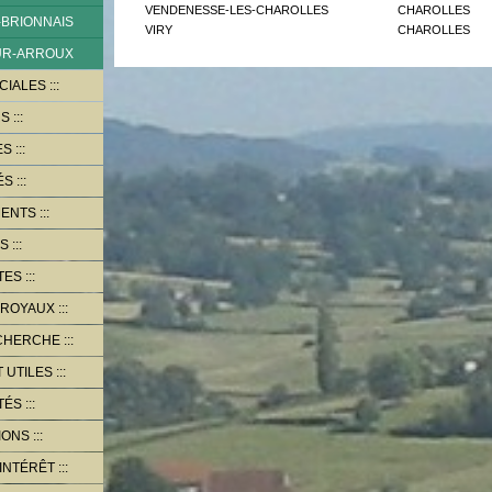
VENDENESSE-LES-CHAROLLES
CHAROLLES
-BRIONNAIS
VIRY
CHAROLLES
SUR-ARROUX
CIALES
RS
ES
ÉS
MENTS
OS
TES
 ROYAUX
ECHERCHE
T UTILES
TÉS
IONS
'INTÉRÊT