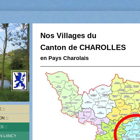
Nos Villages du
Canton de CHAROLLES
en Pays Charolais
n
E
ON
ES
ON-LANCY