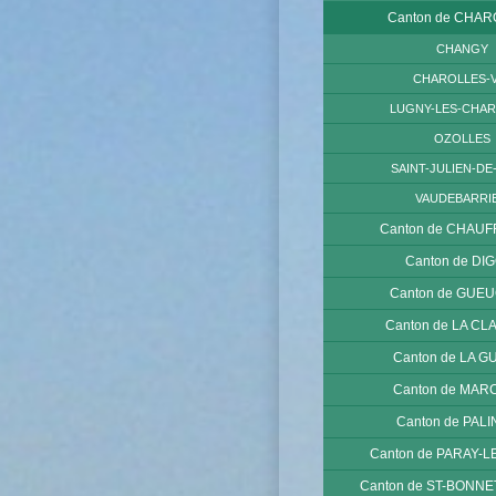
Canton de CHA
CHANGY
CHAROLLES-Vi
LUGNY-LES-CHA
OZOLLES
SAINT-JULIEN-DE
VAUDEBARRI
Canton de CHAUF
Canton de DI
Canton de GUE
Canton de LA CL
Canton de LA G
Canton de MAR
Canton de PAL
Canton de PARAY-L
Canton de ST-BONNE