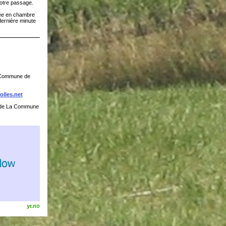
otre passage.
tée en chambre
dernière minute
a Commune de
lles.net
de La Commune
yr.no