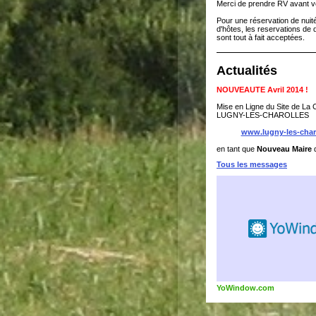
Merci de prendre RV avant v
Pour une réservation de nui
d'hôtes, les reservations de 
sont tout à fait acceptées.
Actualités
NOUVEAUTE Avril 2014 !
Mise en Ligne du Site de L
LUGNY-LES-CHAROLLES
www.lugny-les-charo
en tant que
Nouveau Maire
Tous les messages
YoWindow.com