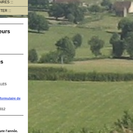
AIRES
CTER
eurs
es
LLES
formulaire de
2012
ute l'année.