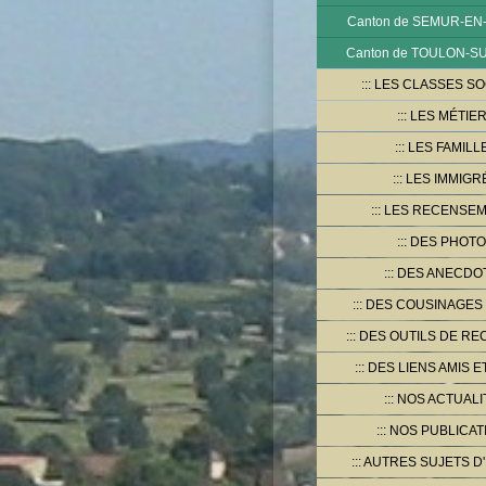
Canton de SEMUR-EN
Canton de TOULON-
LES CLASSES SO
LES MÉTIE
LES FAMILL
LES IMMIGR
LES RECENSE
DES PHOT
DES ANECDO
DES COUSINAGES
DES OUTILS DE R
DES LIENS AMIS E
NOS ACTUALI
NOS PUBLICAT
AUTRES SUJETS D