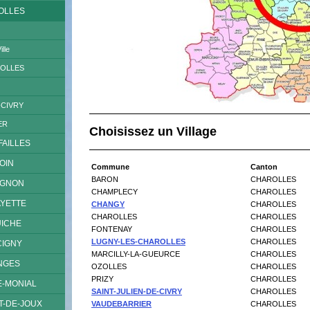
ROLLES
lle
ROLLES
-CIVRY
ER
Choisissez un Village
FAILLES
GOIN
Commune
Canton
BARON
CHAROLLES
UGNON
CHAMPLECY
CHAROLLES
AYETTE
CHANGY
CHAROLLES
CHAROLLES
CHAROLLES
UICHE
FONTENAY
CHAROLLES
LUGNY-LES-CHAROLLES
CHAROLLES
CIGNY
MARCILLY-LA-GUEURCE
CHAROLLES
INGES
OZOLLES
CHAROLLES
PRIZY
CHAROLLES
E-MONIAL
SAINT-JULIEN-DE-CIVRY
CHAROLLES
T-DE-JOUX
VAUDEBARRIER
CHAROLLES