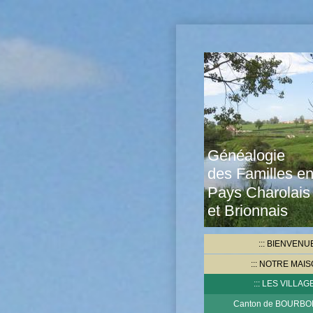
Généalogie
des Familles e
Pays Charolais
et Brionnais
BIENVENU
NOTRE MAIS
LES VILLAG
Canton de BOURB