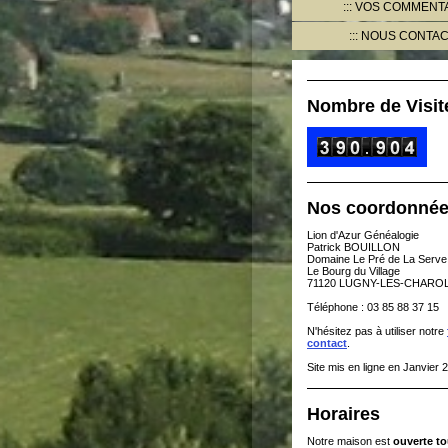
VOS COMMENT
NOUS CONTA
Nombre de Visit
Nos coordonné
Lion d'Azur Généalogie
Patrick BOUILLON
Domaine Le Pré de La Serve
Le Bourg du Village
71120 LUGNY-LES-CHARO
Téléphone : 03 85 88 37 15
N'hésitez pas à utiliser notre
contact
.
Site mis en ligne en Janvier 
Horaires
Notre maison est
ouverte to