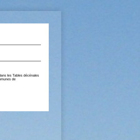
dans les Tables décénales
ommunes de