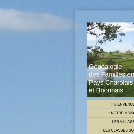
Généalogie
des Familles e
Pays Charolais
et Brionnais
BIENVENU
NOTRE MAIS
LES VILLAG
LES CLASSES SO