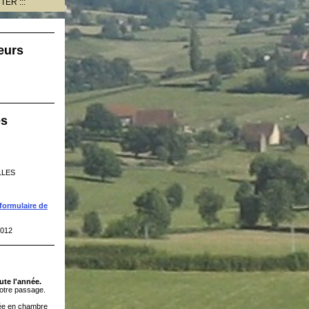
CTER
eurs
es
LLES
formulaire de
2012
ute l'année.
otre passage.
tée en chambre