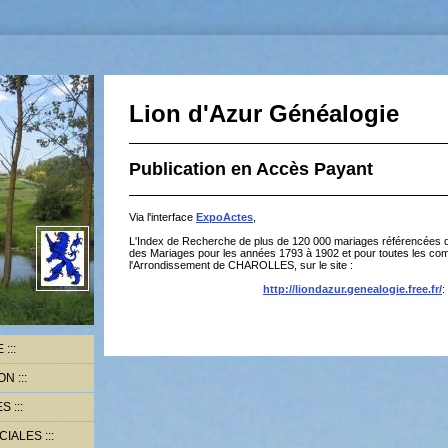
Lion d'Azur Généalogie
Publication en Accès Payant
Via l'interface
ExpoActes
,
L'Index de Recherche de plus de 120 000 mariages référencées 
n
des Mariages pour les années 1793 à 1902 et pour toutes les c
l'Arrondissement de CHAROLLES, sur le site :
http://liondazur.genealogie.free.fr/
:
E
ON
ES
CIALES