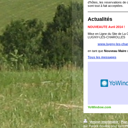
d'hôtes, les reservations de 
sont tout à fait acceptées.
Actualités
NOUVEAUTE Avril 2014 !
Mise en Ligne du Site de L
LUGNY-LES-CHAROLLES
www.lugny-les-charo
en tant que
Nouveau Maire
Tous les messages
YoWindow.com
Version imprimable
|
Plan
par Patrick Bouillon pour Lion d