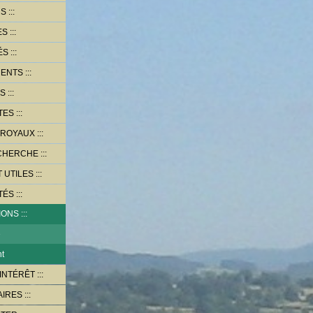
RS
ES
ÉS
MENTS
OS
TES
 ROYAUX
ECHERCHE
T UTILES
TÉS
IONS
e
t
'INTÉRÊT
AIRES