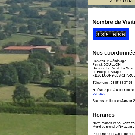
NOUS CONTA
Nombre de Visit
Nos coordonné
Lion d'Azur Généalogie
Patrick BOUILLON
Domaine Le Pré de La Serve
Le Bourg du Village
71120 LUGNY-LES-CHARO
Téléphone : 03 85 88 37 15
N'hésitez pas à utiliser notre
contact
.
Site mis en ligne en Janvier 
Horaires
Notre maison est
ouverte to
Merci de prendre RV avant v
Pour une réservation de nui