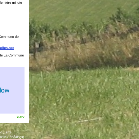
dernière minute
a Commune de
lles.net
de La Commune
yr.no
 du site
'Azur Généalogie