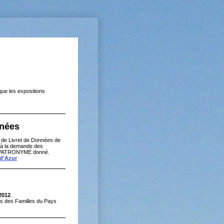
que les expositions
nnées
 de Livret de Données de
nt à la demande des
 un PATRONYME donné.
 d'Azur
2012
.
ies des Familles du Pays