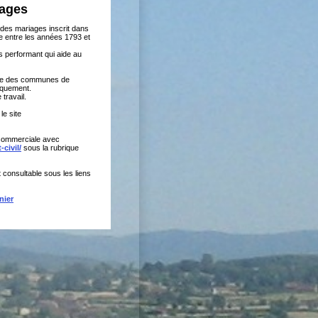
iages
 des mariages inscrit dans
re entre les années 1793 et
s performant qui aide au
riage des communes de
iquement.
travail.
le site
n commerciale avec
civil/
sous la rubrique
 consultable sous les liens
nier