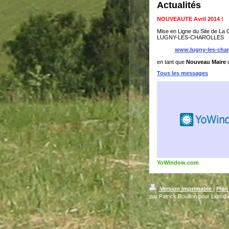
Actualités
NOUVEAUTE Avril 2014 !
Mise en Ligne du Site de L
LUGNY-LES-CHAROLLES
www.lugny-les-charo
en tant que
Nouveau Maire
Tous les messages
YoWindow.com
Version imprimable
|
Plan
par Patrick Bouillon pour Lion d