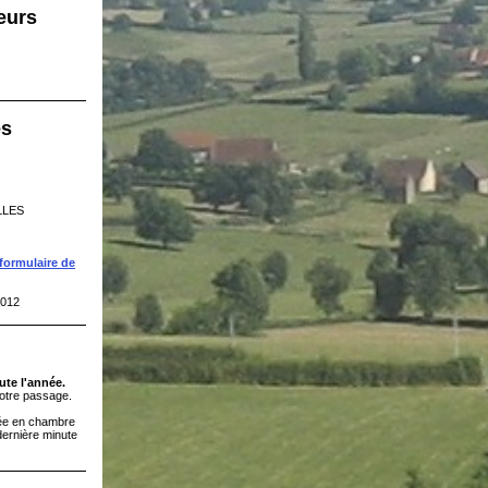
eurs
es
LLES
formulaire de
2012
ute l'année.
otre passage.
tée en chambre
dernière minute