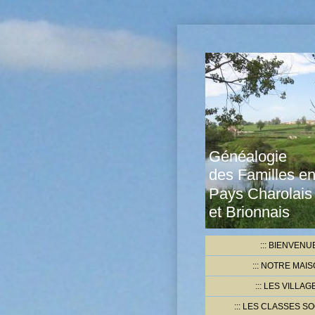
Généalogie
des Familles e
Pays Charolais
et Brionnais
BIENVENU
NOTRE MAIS
LES VILLAG
LES CLASSES SO