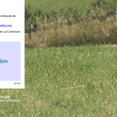
a Commune de
lles.net
de La Commune
yr.no
 du site
'Azur Généalogie