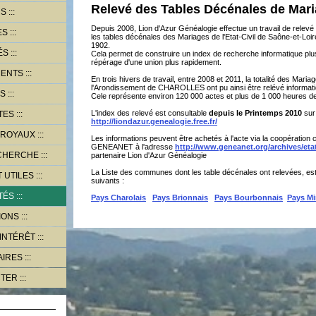
Relevé des Tables Décénales de Mar
RS
Depuis 2008, Lion d'Azur Généalogie effectue un travail de relevé
ES
les tables décénales des Mariages de l'Etat-Civil de Saône-et-Loi
1902.
ÉS
Cela permet de construire un index de recherche informatique plu
répérage d'une union plus rapidement.
MENTS
En trois hivers de travail, entre 2008 et 2011, la totalité des Ma
l'Arondissement de CHAROLLES ont pu ainsi être relévé informat
OS
Cele représente environ 120 000 actes et plus de 1 000 heures de 
L'index des relevé est consultable
depuis le Printemps 2010
sur 
TES
http://liondazur.genealogie.free.fr/
 ROYAUX
Les informations peuvent être achetés à l'acte via la coopératio
GENEANET à l'adresse
http://www.geneanet.org/archives/etat-
ECHERCHE
partenaire Lion d'Azur Généalogie
La Liste des communes dont les table décénales ont relevées, est
T UTILES
suivants :
TÉS
Pays Charolais
Pays Brionnais
Pays Bourbonnais
Pays Mi
IONS
'INTÉRÊT
AIRES
CTER