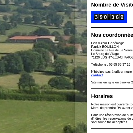
Nombre de Visit
Nos coordonné
Lion d'Azur Généalogie
Patrick BOUILLON
Domaine Le Pré de La Serve
Le Bourg du Village
71120 LUGNY-LES-CHARO
Téléphone : 03 85 88 37 15
N'hésitez pas à utiliser notre
contact
.
Site mis en ligne en Janvier 
Horaires
Notre maison est
ouverte to
Merci de prendre RV avant v
Pour une réservation de nui
d'hôtes, les reservations de 
sont tout à fait acceptées.