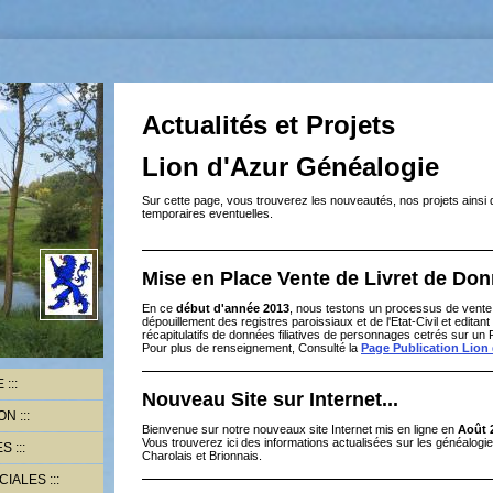
Actualités et Projets
Lion d'Azur Généalogie
Sur cette page, vous trouverez les nouveautés, nos projets ainsi 
temporaires eventuelles.
n
Mise en Place Vente de Livret de Do
En ce
début d'année 2013
, nous testons un processus de vente
dépouillement des registres paroissiaux et de l'Etat-Civil et edita
récapitulatifs de données filiatives de personnages cetrés sur
Pour plus de renseignement, Consulté la
Page Publication Lion
E
Nouveau Site sur Internet...
ON
Bienvenue sur notre nouveaux site Internet mis en ligne en
Août 
Vous trouverez ici des informations actualisées sur les généalog
ES
Charolais et Brionnais.
CIALES